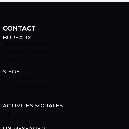
CONTACT
BUREAUX :
Büttenbergstrasse 37
2504 Biel/Bienne
Suisse
SIÈGE :
Grand-Rue 15
2520 La Neuveville
Suisse
ACTIVITÉS SOCIALES :
UN MESSAGE ?