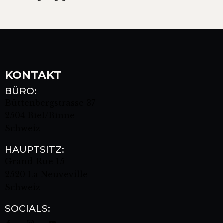
KONTAKT
BÜRO:
Büttenbergstrasse 37
2504 Biel/Binne
Schweiz
HAUPTSITZ:
Grand-Rue 15
2520 La Neuveville
Schweiz
SOCIALS: