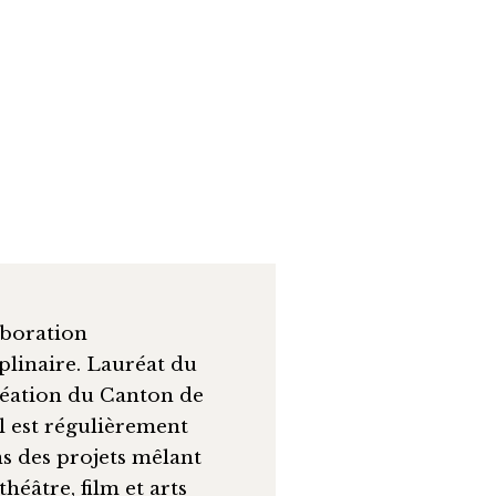
laboration
iplinaire. Lauréat du
réation du Canton de
il est régulièrement
ns des projets mêlant
héâtre, film et arts