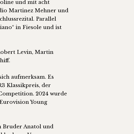
oline und mit acht
audio Martinez Mehner und
hlussrezital. Parallel
ano“ in Fiesole und ist
Robert Levin, Martin
iff.
 sich aufmerksam. Es
3 Klassikpreis, der
 Competition. 2024 wurde
m Eurovision Young
m Bruder Anatol und