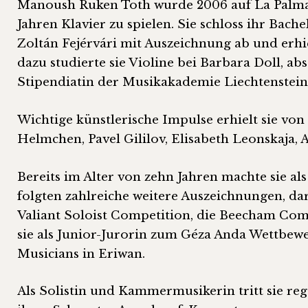
Manoush Ruken Toth wurde 2006 auf La Palma 
Jahren Klavier zu spielen. Sie schloss ihr B
Zoltán Fejérvári mit Auszeichnung ab und erhiel
dazu studierte sie Violine bei Barbara Doll, a
Stipendiatin der Musikakademie Liechtenstein
Wichtige künstlerische Impulse erhielt sie vo
Helmchen, Pavel Gililov, Elisabeth Leonskaja, 
Bereits im Alter von zehn Jahren machte sie a
folgten zahlreiche weitere Auszeichnungen, da
Valiant Soloist Competition, die Beecham Com
sie als Junior-Jurorin zum Géza Anda Wettbewe
Musicians in Eriwan.
Als Solistin und Kammermusikerin tritt sie r