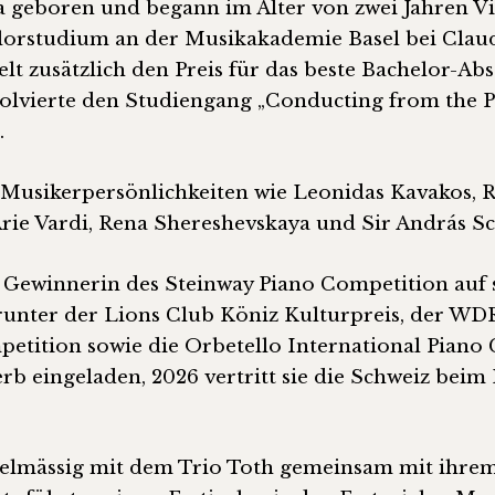
geboren und begann im Alter von zwei Jahren Vi
achelorstudium an der Musikakademie Basel bei Cl
t zusätzlich den Preis für das beste Bachelor-Absc
bsolvierte den Studiengang „Conducting from the Pi
.
n Musikerpersönlichkeiten wie Leonidas Kavakos, 
Arie Vardi, Rena Shereshevskaya und Sir András Sch
ls Gewinnerin des Steinway Piano Competition auf
runter der Lions Club Köniz Kulturpreis, der WDR
petition sowie die Orbetello International Piano
rb eingeladen, 2026 vertritt sie die Schweiz bei
egelmässig mit dem Trio Toth gemeinsam mit ihre