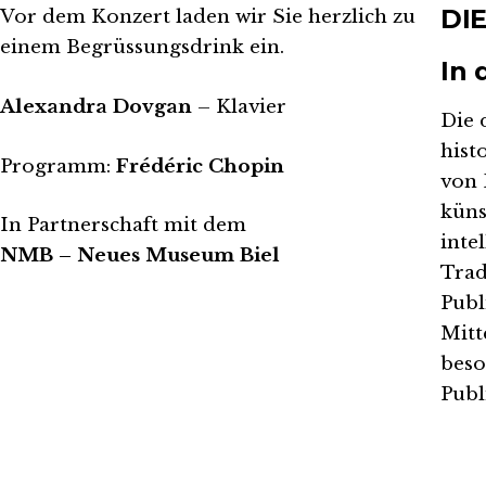
DI
Vor dem Konzert laden wir Sie herzlich zu
einem Begrüssungsdrink ein.
In 
Alexandra Dovgan
– Klavier
Die 
hist
Programm:
Frédéric Chopin
von 
küns
In Partnerschaft mit dem
inte
NMB – Neues Museum Biel
Trad
Publ
Mitt
beso
Publ