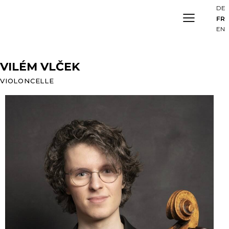
DE
FR
EN
VILÉM VLČEK
VIOLONCELLE