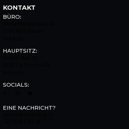
KONTAKT
BÜRO:
Büttenbergstrasse 37
2504 Biel/Binne
Schweiz
HAUPTSITZ:
Grand-Rue 15
2520 La Neuveville
Schweiz
SOCIALS:
EINE NACHRICHT?
admin@artdialog.ch
+41 76 415 65 48